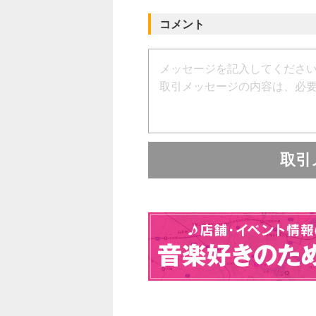
・MIDで、ベースに必要な存
・HIGHで、スラップのアタ
コメント
・ポットは配線済みなので、ジ
組み込み可能
製品スペック
サイズ
W＝30mm、D=50mm、H=20
取引
動作電圧
■9V or 18V
周波数コントロール
■LOW：70Hz ±16dB
■MID：500Hz±16dB
■HIGH：3.3KHz ±16dB（Type