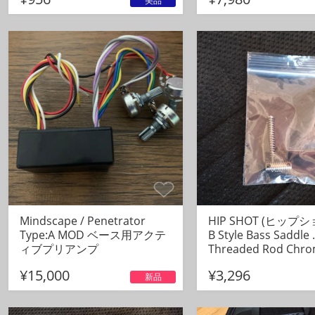
美品
#アクティブベース
最終更新 : 2025/12/26
Mindscape / Penetrator
HIP SHOT (ヒップシ
Type:A MOD ベース用アクテ
B Style Bass Saddle 
ィブプリアンプ
Threaded Rod Chr
¥15,000
¥3,296
新品