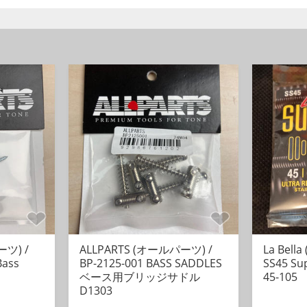
ておりません。
実装した写真です。
線図
図
図
続
ーツ) /
ALLPARTS (オールパーツ) /
La Bella
Bass
BP-2125-001 BASS SADDLES
SS45 Su
ステレオジャックのチップ）
ベース用ブリッジサドル
45-105
と接続
D1303
ャックのスリーブと接続