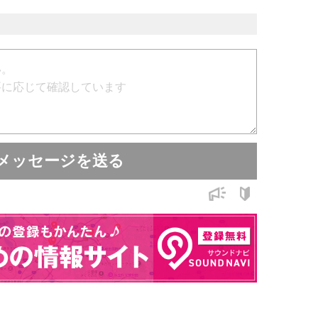
在感をしっかり調整可能
ックや抜け感を自在にコントロール
ャックやバッテリースナップに繋ぐだけで簡単に
mm
メッセージを送る
:A）