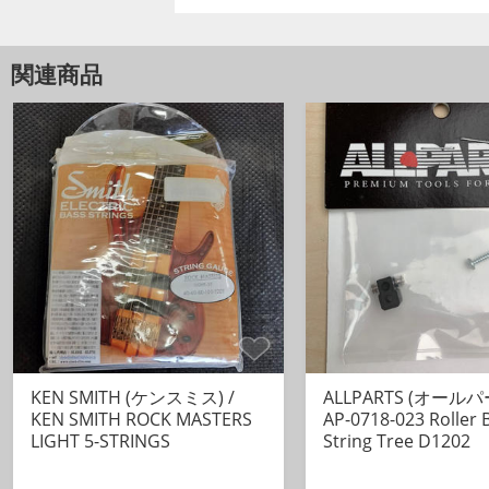
6KHz ±16dB（Type:B）
関連商品
※バッテリースナップは付属し
3枚目はDingwall NG-2に
4〜6枚目は配線図です。
4枚目 ジャズベースタイプの配
5枚目 バランサータイプの配線
6枚目 Dingwall NG-2/3の配線
●配線方法
左側
■赤：VIN ⇨電池のプラスと接
KEN SMITH (ケンスミス) /
ALLPARTS (オールパ
KEN SMITH ROCK MASTERS
AP-0718-023 Roller 
■黒：GND ⇨GNDと接続（
LIGHT 5-STRINGS
String Tree D1202
■黄：INPUT ⇨Volumeの出力
■白：OUTPUT ⇨ステレオジ