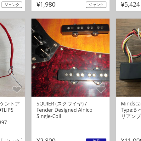
¥1,980
¥5,424
ジャンク
ジャンク
）
続
続
続
 (ケントア
SQUIER (スクワイヤ) /
Mindsca
LIPS
Fender Designed Alnico
Type:
S
Single-Coil
リアンプ
397
¥2,800
¥11,00
ジャンク