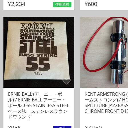
¥2,234
¥600
使用感有
右側（こちらは接続済みです。
■茶：Low1 ⇨Lowの1pinと接続
■赤：Low2 ⇨Lowの2pinと接続
■橙：Low3 ⇨Lowの3pinと接続
■黄：Mid1 ⇨Midの1pinと接続
■緑：Mid2 ⇨Midの2pinと接続
■青：Mid3 ⇨Midの3pinと接続
■紫：High1 ⇨Highの1pinと接
■灰：High2 ⇨Highの2pinと接
■白：High3 ⇨Highの3pinと接
ERNIE BALL (アーニー・ボー
KENT ARMSTRONG
#ベース
ル) / ERNIE BALL アーニー・
ームストロング) / HOT
ボール .055 STAINLESS STEEL
SPLITTUBE JAZZBAS
#プリアンプ
ベース弦 ステンレスラウン
CHROME FRONT D1
#ベースプリアンプ
ドワウンド
#アクティブサーキット
¥956
¥7,980