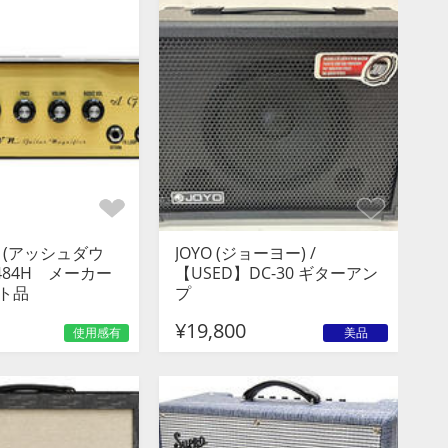
N (アッシュダウ
JOYO (ジョーヨー) /
M-484H メーカー
【USED】DC-30 ギターアン
ト品
プ
¥19,800
使用感有
美品