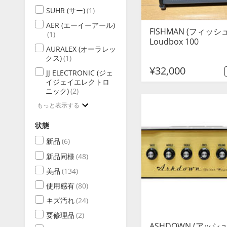
SUHR (サー)
(1)
AER (エーイーアール)
FISHMAN (フィッシュ
(1)
Loudbox 100
AURALEX (オーラレッ
クス)
(1)
¥32,000
JJ ELECTRONIC (ジェ
イジェイエレクトロ
ニック)
(2)
もっと表示する
状態
新品
(6)
新品同様
(48)
美品
(134)
使用感有
(80)
キズ汚れ
(24)
要修理品
(2)
ASHDOWN (アッシ