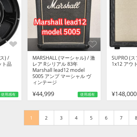
) /
MARSHALL (マーシャル) / 激
SUPRO (ス
レット品
レア Rシリアル 83年
1x12 ア
Marshall lead12 model
5005 アンプ マーシャル ヴ
ィンテージ
¥44,999
¥148,000
使用感有
使用感有
1
2
3
4
5
6
7