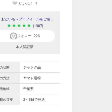
いいね！
1
おといち～プロフィールをご確認ください～
★★★★★
(
1387
)
フォロー
226
本人認証済
ジャンク品
の状態
ヤマト運輸
の方法
千葉県
元地域
2～3日で発送
日の目安