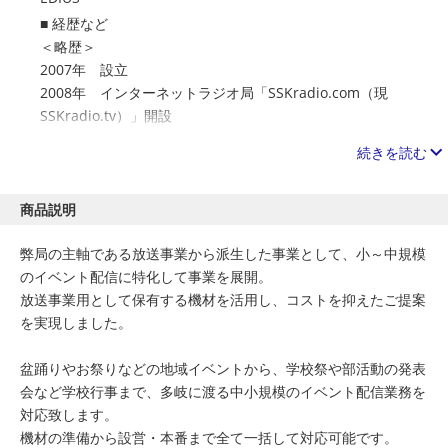
経歴など
＜略歴＞
2007年 設立
2008年 インターネットラジオ局「SSKradio.com（現
SSKradio.tv）」開設
2016年 北海道新幹線開業記念事業特番制作、報道各社向
続きを読む
け取材協力・配給実施
2017年 動画配信サービス「AbemaTV（旧FRESH!）」番
組供給
商品説明
2024年 落語家マネジメント業務開始、自社制作イベント
弊局の主軸である放送事業から派生した事業として、小～中規模
本格展開開始
のイベント配信に特化して事業を展開。
放送事業用として保有する機材を活用し、コストを抑えたご提案
＜受賞歴＞
を実現しました。
・農林水産省 北海道農政事務所 主催「受け継ぎたい北海
道の食 動画コンテスト」優良賞受賞（２作品同時受賞）
盆踊りやお祭りなどの地域イベントから、学校祭や部活動の発表
・新十津川町主催「しんとつかわ動画コンテスト」優秀賞
会など学校行事まで、多岐に渡る中小規模のイベント配信業務を
受賞
対応致します。
機材の準備から設営・本番まで全て一括して対応可能です。