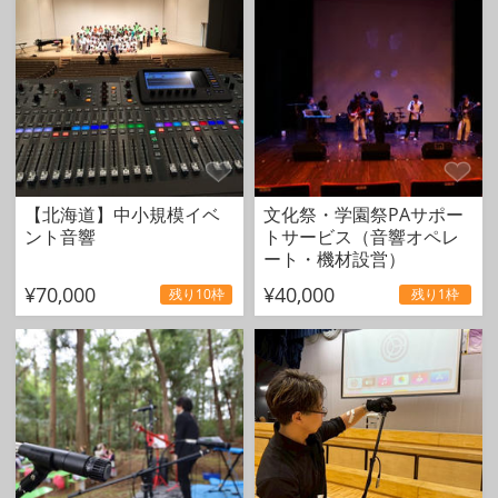
【北海道】中小規模イベ
文化祭・学園祭PAサポー
ント音響
トサービス（音響オペレ
ート・機材設営）
¥70,000
¥40,000
残り10枠
残り1枠