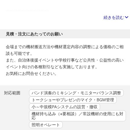
------------------------------
＜想定イベント＞
続きを読む
弾き語りライブや講演会など、固定カメラ3台程度の生配信を想
定しています。
見積・注文にあたってのお願い
別途オプションで会場音響（PA業務）も対応可能です。
会場までの機材搬送方法や機材選定内容の調整による価格のご相
＜仕様機材例＞
談も可能です。
Camera / JVC GY-HM200 , GY-HM700 等 3カメ固定
また、自治体後援イベントや学校行事など公共性・公益性の高い
Microphone / SM58 , AT8035 など 8本程度
イベント向けの各種割引なども実施しております。
Switcher / BMD ATEM Television Studio pro HD
お気軽にお問合せください。
Mixer / YAMAHA 01V96ver.2
------------------------------
最終更新 : 2025/10/31
対応範囲
バンド演奏のミキシング・モニターバランス調整
トークショーやプレゼンのマイク・BGM管理
小～中規模PAシステムの設営・撤収
機材持ち込み（※要相談）／常設機材の使用にも対
応
照明オペレート