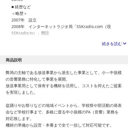
経歴など
＜略歴＞
2007年 設立
2008年 インターネットラジオ局「SSKradio.com（現
SSKradio.tv）」開設
2016年 北海道新幹線開業記念事業特番制作、報道各社向
続きを読む
け取材協力・配給実施
2017年 動画配信サービス「AbemaTV（旧FRESH!）」番
組供給
商品説明
2024年 落語家マネジメント業務開始、自社制作イベント
弊局の主軸である放送事業から派生した事業として、小～中規模
本格展開開始
の音響業務に特化して事業を展開。
放送事業用として保有する機材を活用し、コストを抑えたご提案
＜受賞歴＞
を実現しました。
・農林水産省 北海道農政事務所 主催「受け継ぎたい北海
道の食 動画コンテスト」優良賞受賞（２作品同時受賞）
盆踊りやお祭りなどの地域イベントから、学校祭や部活動の発表
・新十津川町主催「しんとつかわ動画コンテスト」優秀賞
会など学校行事まで、多岐に渡る中小規模のPA（音響）業務を
受賞
対応致します。
機材の準備から設営・本番まで全て一括して対応可能です。