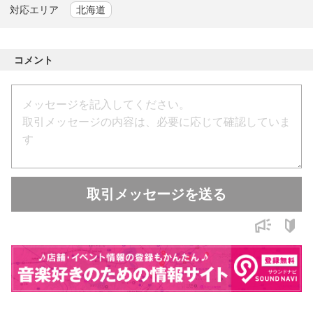
マイク本数16～24本程度、小型ラインアレイスピーカーまで対
対応エリア
北海道
応可能。
------------------------------
コメント
＜過去の業務例＞
・合唱発表会のPA・録音業務（札幌市民ホール）
・落語会のPA・録音業務（時計台ホールほか）
・小樽市内の大学祭における軽音楽部のPA業務
・大通公園で開催された屋外イベントのPA及びインターネット
配信業務
＜主な使用機材＞
取引メッセージを送る
※イベント内容により適宜選定します
Mixer / YAMAHA 01V96 ver.2 , BEHRINGER X32 ＆ S16 など
Microphone / SM58 ,SM57 , C-38B , LINE6 XD-V70 など
Speaker / TOA HX-5B , FB-120 , SX300 など
最終更新 : 2025/10/31