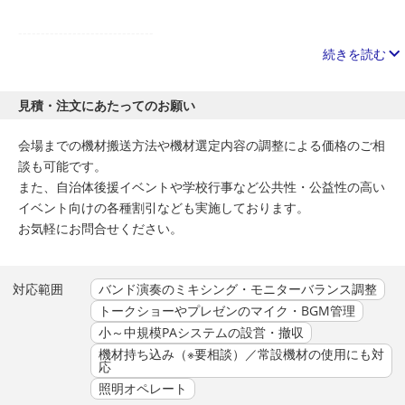
------------------------------
＜想定イベント規模＞
続きを読む
①屋内小規模イベント（バンド演奏なし）
見積・注文にあたってのお願い
※出品価格はこちらの価格帯を想定※
落語会やトークショー、弾き語りライブ、お笑いライブなど、屋
会場までの機材搬送方法や機材選定内容の調整による価格のご相
内の観客数100名程度、マイク本数8ch以内程度の小規模なイベ
談も可能です。
ントを想定しています。
また、自治体後援イベントや学校行事など公共性・公益性の高い
イベント向けの各種割引なども実施しております。
②屋外小規模・屋内音楽系対応あり
お気軽にお問合せください。
夏祭り会場のステージや盆踊りなど屋外イベントや、バンド演奏
を含むマイクの使用本数が多い演目など観客数150～200名規模
でマイク本数16ch以内程度の小規模イベントを想定していま
対応範囲
バンド演奏のミキシング・モニターバランス調整
す。
トークショーやプレゼンのマイク・BGM管理
小～中規模PAシステムの設営・撤収
③屋内 中規模イベント
機材持ち込み（※要相談）／常設機材の使用にも対
体育館で開催される学校祭ステージなど500～1000名規模の屋内
応
イベントを想定。
照明オペレート