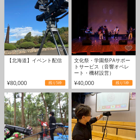
【北海道】イベント配信
文化祭・学園祭PAサポー
トサービス（音響オペレ
ート・機材設営）
¥80,000
¥40,000
残り5枠
残り1枠