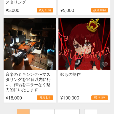
スタリング
¥5,000
¥5,000
残り10枠
残り10枠
音楽のミキシング〜マス
歌もの制作
タリングを14日以内に行
い、作品をエラーなく魅
力的にいたします
¥18,000
¥100,000
残り1枠
残り1枠