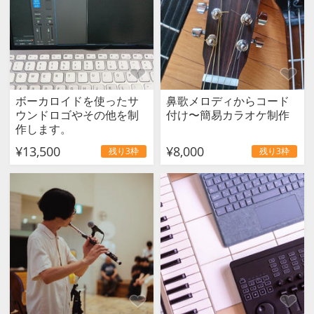
ボーカロイドを使ったサ
鼻歌メロディからコード
ウンドロゴやその他を制
付け〜簡易カラオケ制作
作します。
¥13,500
¥8,000
残り3枠
残り3枠