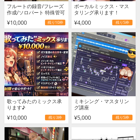
フルートの録音/フレーズ
ボーカルミックス・マス
作成/ソロパート 特殊管可
タリング承ります！
¥10,000
¥4,000
残り10枠
残り5枠
歌ってみたのミックス承
ミキシング・マスタリン
ります♪
グ講座
¥10,000
¥5,000
残り3枠
残り5枠