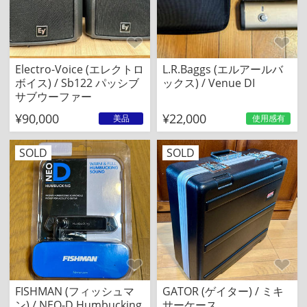
Electro-Voice (エレクトロ
L.R.Baggs (エルアールバ
ボイス) / Sb122 パッシブ
ックス) / Venue DI
サブウーファー
¥90,000
¥22,000
美品
使用感有
SOLD
SOLD
FISHMAN (フィッシュマ
GATOR (ゲイター) / ミキ
ン) / NEO-D Humbucking
サーケース