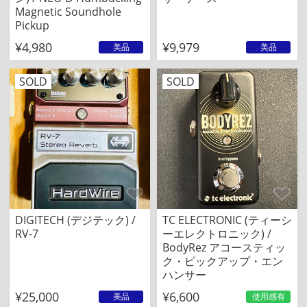
Magnetic Soundhole
Pickup
¥4,980
¥9,979
美品
美品
SOLD
SOLD
DIGITECH (デジテック) /
TC ELECTRONIC (ティーシ
RV-7
ーエレクトロニック) /
BodyRez アコースティッ
ク・ピックアップ・エン
ハンサー
¥25,000
¥6,600
美品
使用感有