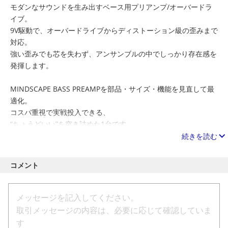
モダンなサウンドを生み出すベース用プリアンプ/オーバードラ
イブ。
9V駆動で、オーバードライブからディストーション級の歪みまで
対応。
強い歪みでも芯を失わず、アンサンブルの中でしっかり存在感を
発揮します。
MINDSCAPE BASS PREAMPを部品・サイズ・機能を見直して最
適化。
コスパ重視で実戦投入できる、
“ちょうどいい”を突き詰めた1台です。
続きを読む
製品スペック
コメント
動作電圧
■9V センターマイナス
消費電流