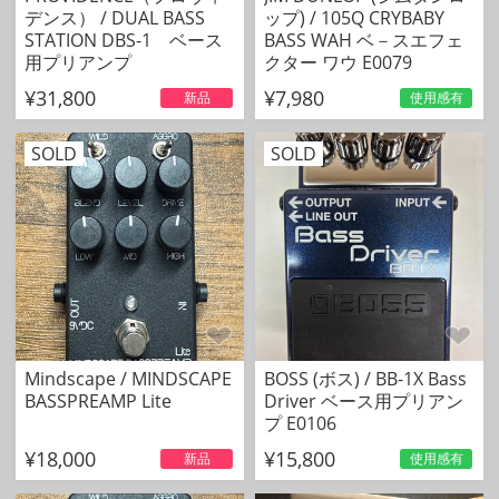
デンス） / DUAL BASS
ップ) / 105Q CRYBABY
STATION DBS-1 ベース
BASS WAH ベ－スエフェ
用プリアンプ
クター ワウ E0079
¥31,800
¥7,980
新品
使用感有
SOLD
SOLD
Mindscape / MINDSCAPE
BOSS (ボス) / BB-1X Bass
BASSPREAMP Lite
Driver ベース用プリアン
プ E0106
¥18,000
¥15,800
新品
使用感有