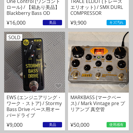
One Control (ワンコント
TRACE ELLIOT (トレース
ロール) / 【箱あり美品】
エリオット) / SMX DURL
Blackberry Bass OD
COMPRESSOR
¥16,000
¥9,900
美品
キズ汚れ
SOLD
EWS (エンジニアリング・
MARKBASS (マークベー
ワーク・ストア) / Stormy
ス) / Mark Vintage pre プ
Bass Drive ベース用オー
リアンプ 真空管
バードライブ
¥9,000
¥50,000
美品
使用感有