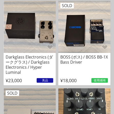
SOLD
Darkglass Electronics (ダ
BOSS (ボス) / BOSS BB-1X
ークグラス) / Darkglass
Bass Driver
Electronics / Hyper
Luminal
¥23,000
¥18,000
美品
使用感有
SOLD