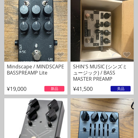
Mindscape / MINDSCAPE
SHIN'S MUSIC (シンズミ
BASSPREAMP Lite
ュージック) / BASS
MASTER PREAMP
¥19,000
¥41,500
新品
美品