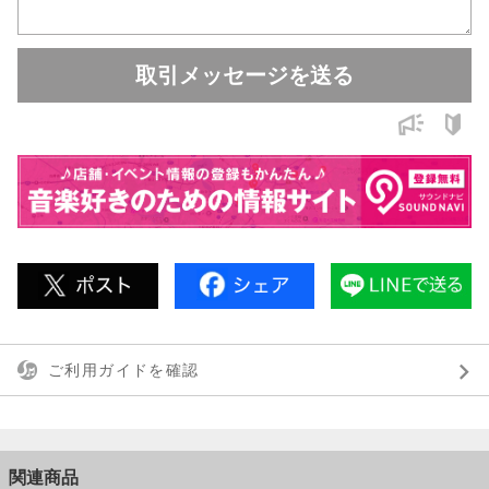
■60mA
コントロール
取引メッセージを送る
■BLEND：原音と歪みをミックス
■LEVEL：全体の音量調整
■DRIVE：オーバードライブ〜ディストーションまでゲイン調整
■WILDスイッチ：歪み前の低域をコントロールし、ワイルドなサ
ウンドに
右 ブースト
中央 カット
左 フラット
■AGGROスイッチ：サチュレーション回路の高域をコントロール
し、よりアグレッシブに
右 カット
中央 フラット
ご利用ガイドを確認
左 ブースト
■LO（100Hz）：低域をブースト／カット
■MID（1kHz）：中低域の存在感を調整
関連商品
■HI（5kHz）：高域の明るさやスラップのアタックを調整