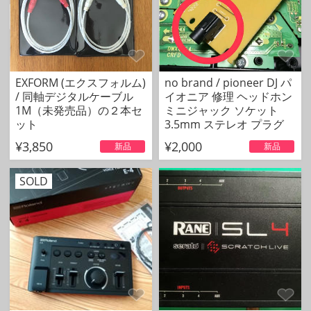
EXFORM (エクスフォルム)
no brand / pioneer DJ パ
/ 同軸デジタルケーブル
イオニア 修理 ヘッドホン
1M（未発売品）の２本セ
ミニジャック ソケット
ット
3.5mm ステレオ プラグ
¥3,850
¥2,000
新品
新品
SOLD