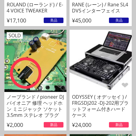
ROLAND (ローランド) / E-
RANE (レーン) / Rane SL4
4 VOICE TWEAKER
DVSインターフェイス
¥17,100
¥45,000
美品
美品
SOLD
ノーブランド / pioneer DJ
ODYSSEY ( オデッセイ ) /
パイオニア 修理 ヘッドホ
FRGSDJ202 -DJ-202用プラ
ン ミニジャック ソケット
ットフォーム付きハード
3.5mm ステレオ プラグ
ケース
¥2,000
¥24,000
新品
新品