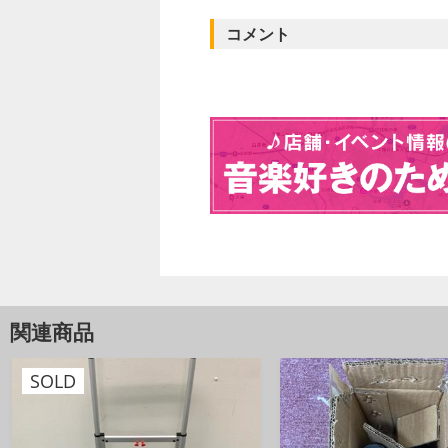
・フレーム径 : 30mm / スチー
・耐荷重量 : 80 kg
コメント
・本体重量 : 6.8 kg
最終更新 : 2021/03/21
関連商品
SOLD