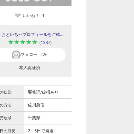
いいね！
1
おといち～プロフィールをご確認ください～
★★★★★
(
1387
)
フォロー
226
本人認証済
要修理/破損あり
の状態
佐川急便
の方法
千葉県
元地域
2～3日で発送
日の目安