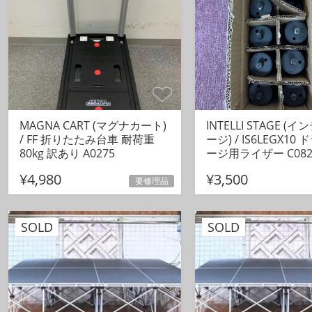
MAGNA CART (マグナカート)
INTELLI STAGE (
/ FF 折りたたみ台車 耐荷重
ージ) / IS6LEGX1
80kg 訳あり A0275
ージ用ライザー C082
¥4,980
¥3,500
要修理品
SOLD
SOLD