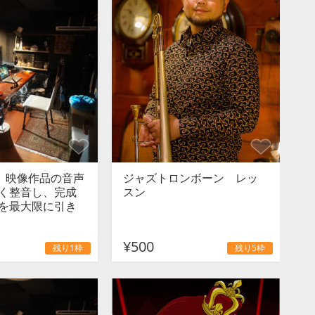
尺】映像作品の音声
ジャズトロンボーン レッ
く整音し、完成
スン
を最大限に引き
¥500
残り1枠
残り5枠