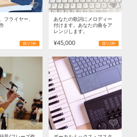
、フライヤー、
あなたの歌詞にメロディー
作
付けます。あなたの曲をア
レンジします。
¥45,000
残り1枠
残り2枠
録音/フレーズ作
ボーカルミックス・マスタ