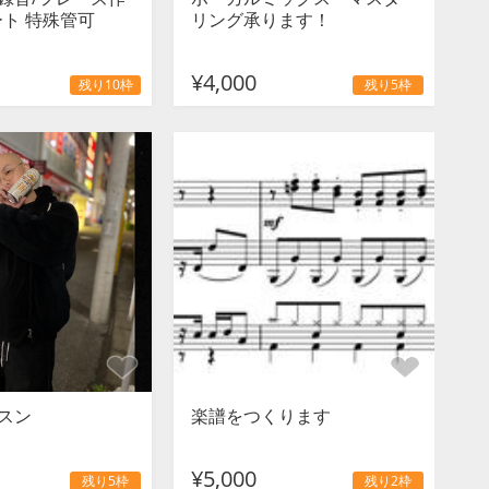
ート 特殊管可
リング承ります！
¥4,000
残り10枠
残り5枠
スン
楽譜をつくります
¥5,000
残り5枠
残り2枠