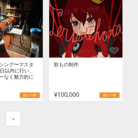
シング〜マスタ
歌もの制作
4日以内に行い、
ーなく魅力的に
¥100,000
残り1枠
残り1枠
＞