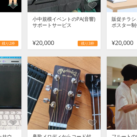
小中規模イベントのPA(音響)
販促チラシ
サポートサービス
ポスター制
¥20,000
¥20,000
残り2枠
残り3枠
たサウ
鼻歌メロディからコード付
フルートの