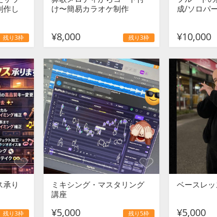
制作し
け〜簡易カラオケ制作
成/ソロパ
¥8,000
¥10,000
残り3枠
残り3枠
ス承り
ミキシング・マスタリング
ベースレッ
講座
¥5,000
¥5,000
残り3枠
残り5枠