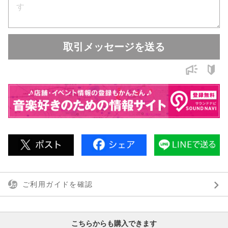
画期的なギター＆ストラップ】
・パッド部は特許出願中の特殊な5層構造で楽器の重量感を軽減
し、長時間のステージやリハーサルをサポート！
取引メッセージを送る
・パッド部のカーブで、楽器自体が体にフィットするよう設計さ
れています
・高い位置や低い位置で楽器を構えることを、付属の5種類のベ
ルトの組み合わせでカバーします
・これまでのストラップにない強度試験（耐荷重40Kg）済みの
安心製品
・右利き、左利き共にご利用可能
・肌触りの良いパッド生地を利用し、汗や水にも耐性があるので
安心してお使い頂けます
・ヘッド落ち（ヘッドヘビー）楽器の対応商品もございます
■中央クッション部は5層構造で伸縮する素材により、肩への負担
ご利用ガイドを確認
を軽減します。
■内部のクッションには特殊なカットが入っており体にフィット
し、演奏中に楽器がブレにくいようになっています。
こちらからも購入できます
■長さ別取り換え用ベルトが5本付属、プレイスタイルや身長によ