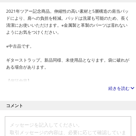
2021年ツアー記念商品。伸縮性の高い素材と5層構造の肩当パッ
ドにより、肩への負担を軽減。パッドは洗濯も可能のため、長く
清潔にお使いいただけます。※金属製と革製のパーツは濡れない
ようにお気をつけください。
※中古品です。
ギターストラップ。新品同様、未使用品となります。袋に破れが
ある場合があります。
【保証内容】
初期不良保証（14日間）
続きを読む
商品受領後14日以内に発生した初期不良については、返金対応い
たします。
コメント
※製品を修理、交換、返金対応するかの最終判断は、弊社にて行
います。
【楽器の重量感を軽減する機能性＋斬新なデザイン性を備えた、