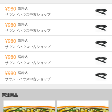
ってお好みの長さにお取替えください。取り替え方はリンクを参
¥980
送料込
照してください。
サウンドハウス中古ショップ
■ベルトを取り換えることで右利き左利きどちらでもご使用頂け
ます。
¥980
送料込
■強度試験をしており、約40kgの負荷まで耐えられます。重量の
サウンドハウス中古ショップ
ある楽器にお勧めです。
■滑りのいい生地を使用しています。素肌に着用しても心地よく
¥980
送料込
ご使用できる生地を選びました。
サウンドハウス中古ショップ
■水濡れに耐性があります。金属製と革製のパーツがありますの
で、濡れた場合は水気をよく拭きとってください。
¥980
送料込
最終更新 : 2026/08/01
サウンドハウス中古ショップ
¥980
送料込
サウンドハウス中古ショップ
関連商品