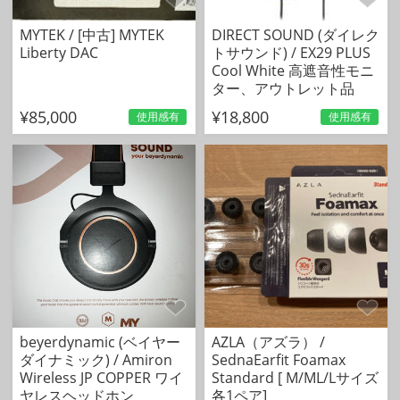
MYTEK / [中古] MYTEK
DIRECT SOUND (ダイレク
Liberty DAC
トサウンド) / EX29 PLUS
Cool White 高遮音性モニ
ター、アウトレット品
¥85,000
¥18,800
使用感有
使用感有
beyerdynamic (ベイヤー
AZLA（アズラ） /
ダイナミック) / Amiron
SednaEarfit Foamax
Wireless JP COPPER ワイ
Standard [ M/ML/Lサイズ
ヤレスヘッドホン
各1ペア]