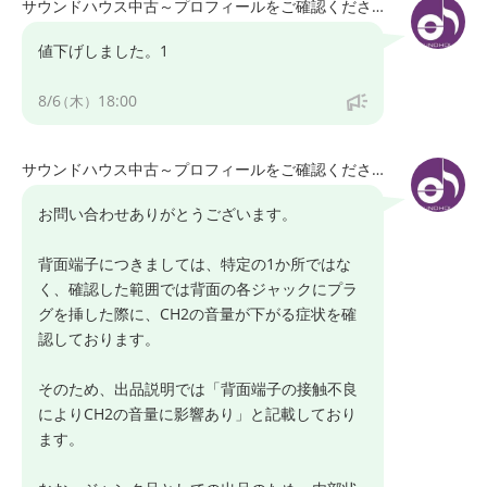
サウンドハウス中古～プロフィールをご確認ください～
※プロフィールもご一読ください。ご購入の際は、プロフィール
記載内容にご了承いただいた事とさせていただきます。
値下げしました。1
最終更新 : 2026/08/06
8/6
18:00
（木）
サウンドハウス中古～プロフィールをご確認ください～
お問い合わせありがとうございます。
背面端子につきましては、特定の1か所ではな
く、確認した範囲では背面の各ジャックにプラ
グを挿した際に、CH2の音量が下がる症状を確
認しております。
そのため、出品説明では「背面端子の接触不良
によりCH2の音量に影響あり」と記載しており
ます。