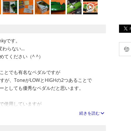
nkyです。
変わらない…
てください（^ ^）
ことでも有名なペダルですが
が、ToneがLOWとHIGHの2つあることで
ーとしても優秀なペダルだと思います。
で使用していますが
き傷があります。
続きを読む
アップしました。
わりますので最後の写真は