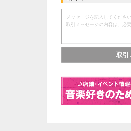
直接光の反射で見た場合です。
裏側のゴム写真をご覧いただけ
お判りいただけると思います。
もともと筐体の塗装はラフな感
購入時からのごくわずかな斑は
商品の状態は「美品」としまし
取引
相場よりお安く提供させていた
* ビデオリンクはYoutube
紹介動画となり、同製品の機
現品の外装状態は写真を必ず
* 使用するシールドのプラグ
雑音が発生する場合がありま
このような場合は、適正なプ
す。