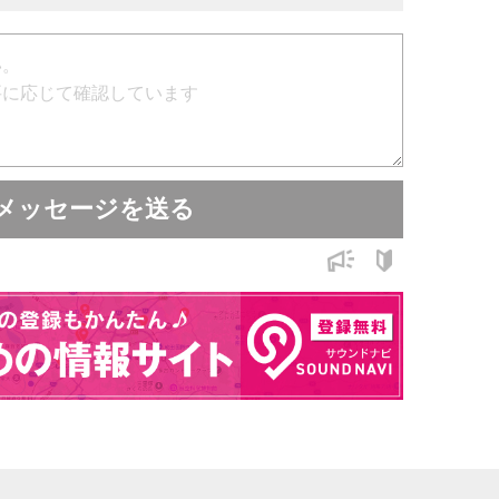
ればほとんど使用されていないことが
じですので小さな傷、
あります。
たが入力ジャック側の傷があるため
メッセージを送る
だきますのでよろしくい願いいたします。
にアップされている同製品の
能を確認するものです。
ご参照願います。
径によって、無理に左右上下に動かすと
す。
ラグ径への変更又は接点の清掃をお願いいたしま