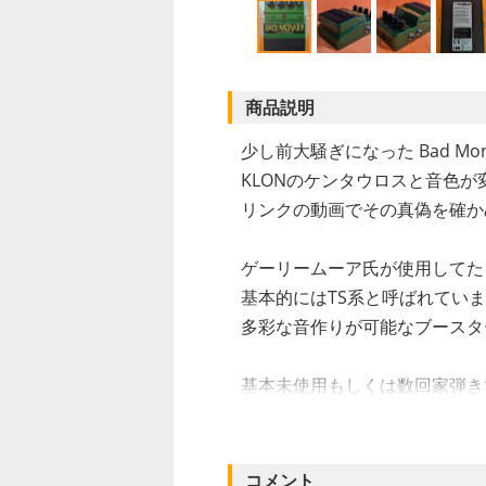
商品説明
少し前大騒ぎになった Bad Mo
KLONのケンタウロスと音色が
リンクの動画でその真偽を確かめ
ゲーリームーア氏が使用してた
基本的にはTS系と呼ばれています
多彩な音作りが可能なブースタ
基本未使用もしくは数回家弾き
入力ジャック側に大きなひっか
写真の最後の部分に傷の状態を
見る角度によって、見え方が変
コメント