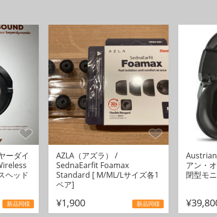
ベイヤーダイ
AZLA（アズラ） /
Austri
ireless
SednaEarfit Foamax
アン・オー
ヤレスヘッド
Standard [ M/ML/Lサイズ各1
閉型モニ
ペア]
¥1,900
¥39,80
新品同様
新品同様