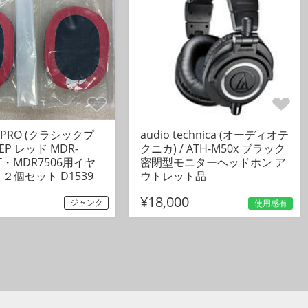
C PRO (クラシックプ
audio technica (オーディオテ
00EP レッド MDR-
クニカ) / ATH-M50x ブラック
ST・MDR7506用イヤ
密閉型モニターヘッドホン ア
２個セット D1539
ウトレット品
¥18,000
ジャンク
使用感有