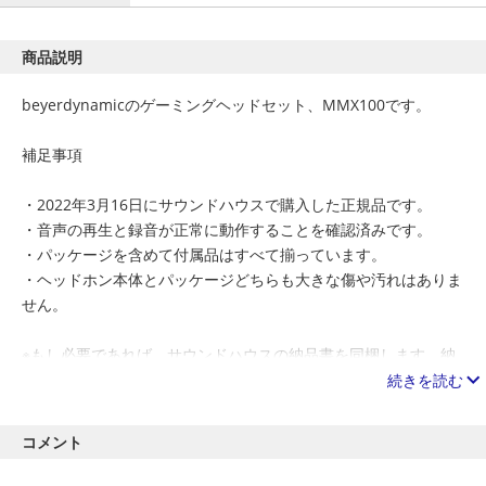
商品説明
beyerdynamicのゲーミングヘッドセット、MMX100です。
補足事項
・2022年3月16日にサウンドハウスで購入した正規品です。
・音声の再生と録音が正常に動作することを確認済みです。
・パッケージを含めて付属品はすべて揃っています。
・ヘッドホン本体とパッケージどちらも大きな傷や汚れはありま
せん。
※もし必要であれば、サウンドハウスの納品書を同梱します。納
品書には私の氏名や住所などの個人情報が書かれているため、第
続きを読む
三者に渡さないようお願いします。
コメント
その他、気になることがあればお気軽にコメントください。
最終更新 : 2022/06/15