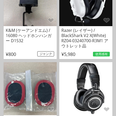
K&M (ケーアンドエム) /
Razer (レイザー) /
16080 ヘッドホンハンガ
BlackShark V2 X(White)
ー D1532
RZ04-03240700-R3M1 ア
ウトレット品
¥800
¥5,980
ジャンク
使用感有