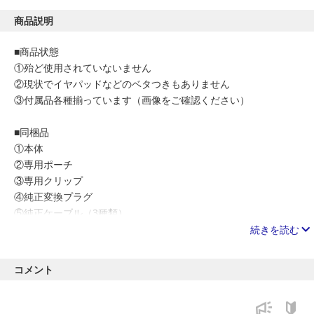
商品説明
■商品状態
①殆ど使用されていないません
②現状でイヤパッドなどのベタつきもありません
③付属品各種揃っています（画像をご確認ください）
■同梱品
①本体
②専用ポーチ
③専用クリップ
④純正変換プラグ
⑤純正ケーブル（3種類）
続きを読む
■コメント
コンパクトなオンイヤーヘッドホンです。持ち運びに便利な専用
コメント
ポーチが付きなのでバックなどに入れても安心です。
最終更新 : 2021/06/14