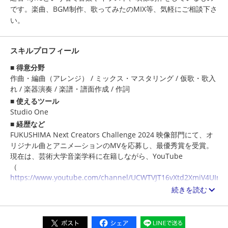
です。楽曲、BGM制作、歌ってみたのMIX等、気軽にご相談下さ
い。
スキルプロフィール
得意分野
作曲・編曲（アレンジ）
/
ミックス・マスタリング
/
仮歌・歌入
れ
/
楽器演奏
/
楽譜・譜面作成
/
作詞
使えるツール
Studio One
経歴など
FUKUSHIMA Next Creators Challenge 2024 映像部門にて、オ
リジナル曲とアニメ―ションのMVを応募し、最優秀賞を受賞。
現在は、芸術大学音楽学科に在籍しながら、YouTube
（
https://www.youtube.com/channel/UCWTVJT16vXtd2XmiV4UInk
）
続きを読む
やサブスクリプションサービスで楽曲を投稿しています。