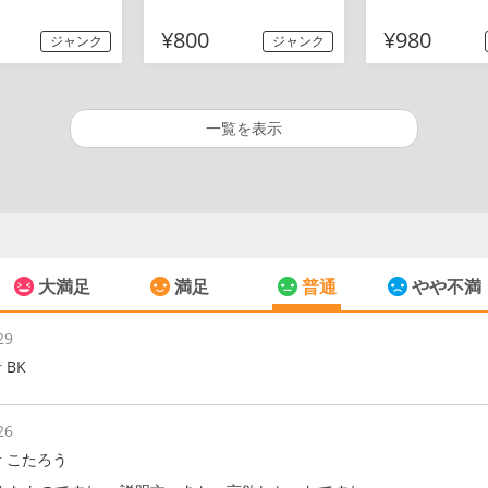
¥800
¥980
ジャンク
ジャンク
一覧を表示
大満足
満足
普通
やや不満
29
 BK
26
 こたろう