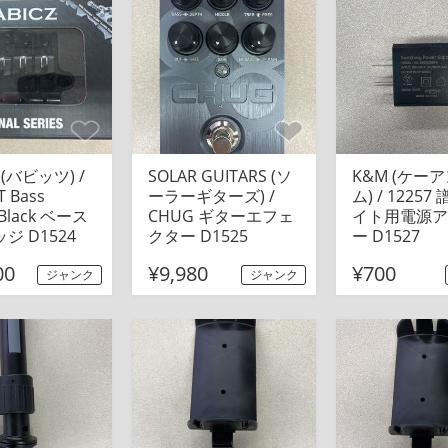
Z (バビッツ) /
SOLAR GUITARS (ソ
K&M (ケー
T Bass
ーラーギターズ) /
ム) / 1225
 Black ベース
CHUG ギターエフェ
イト用電源ア
ジ D1524
クター D1525
ー D1527
00
¥9,980
¥700
ジャンク
ジャンク