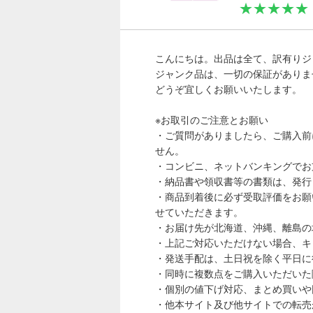
★★★★★
こんにちは。出品は全て、訳有りジ
ジャンク品は、一切の保証がありま
どうぞ宜しくお願いいたします。
※お取引のご注意とお願い
・ご質問がありましたら、ご購入前
せん。
・コンビニ、ネットバンキングでお
・納品書や領収書等の書類は、発行
・商品到着後に必ず受取評価をお願
せていただきます。
・お届け先が北海道、沖縄、離島の
・上記ご対応いただけない場合、キ
・発送手配は、土日祝を除く平日に
・同時に複数点をご購入いただいた
・個別の値下げ対応、まとめ買いや
・他本サイト及び他サイトでの転売