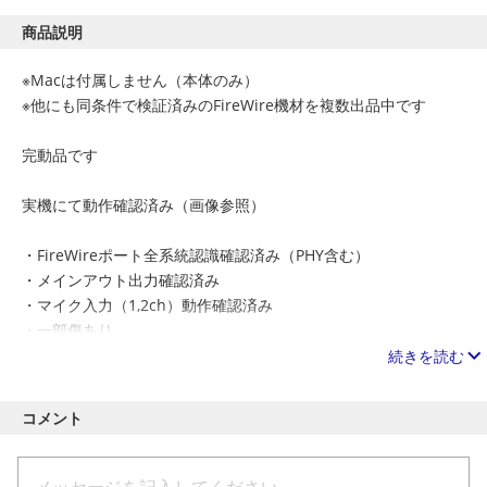
商品説明
※Macは付属しません（本体のみ）
※他にも同条件で検証済みのFireWire機材を複数出品中です
完動品です
実機にて動作確認済み（画像参照）
・FireWireポート全系統認識確認済み（PHY含む）
・メインアウト出力確認済み
・マイク入力（1,2ch）動作確認済み
・一部傷あり
・本体のみ
続きを読む
コメント
当方の環境（MacBook Pro + macOS）にて安定動作を確認して
おります