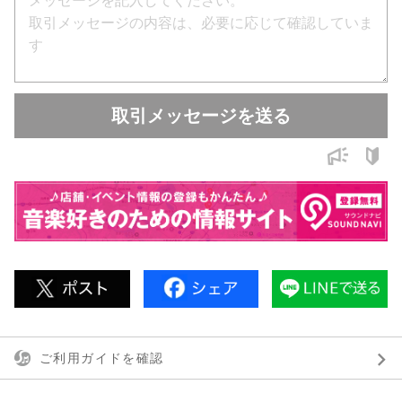
FireWire機材は接続環境（OS・ドライバ・構成）により挙動が
変わる場合があります
ご不明な点はお気軽にご質問ください
丁寧に梱包し迅速に発送いたします
取引メッセージを送る
Metric Halo ULN-2
ファイアワイヤー オーディオインターフェイス
メトリックハロ
FireWireオーディオインターフェース
最終更新 : 2026/05/08
ご利用ガイドを確認